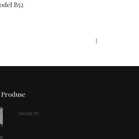
odel B52
Produse
Model B1