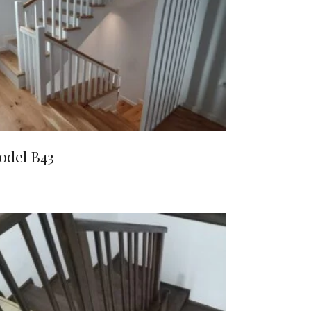
CITEȘTE MAI MULT
odel B43
CITEȘTE MAI MULT