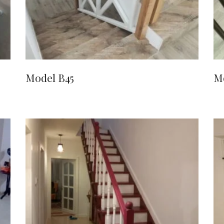
Model B45
M
CITEȘTE MAI MULT