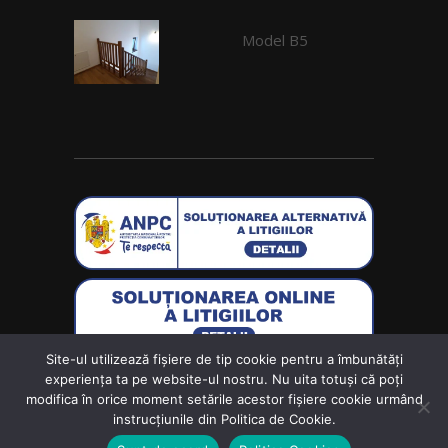
Model B5
Site-ul utilizează fişiere de tip cookie pentru a îmbunătăți
Creat de
Wolf Software Solutions S.R.L.
experiența ta pe website-ul nostru. Nu uita totuși că poți
modifica în orice moment setările acestor fişiere cookie urmând
instrucțiunile din Politica de Cookie.