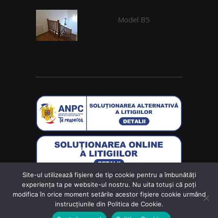
Model B5
Site-ul utilizează fişiere de tip cookie pentru a îmbunătăți
Creat de
Wolf Software Solutions S.R.L.
experiența ta pe website-ul nostru. Nu uita totuși că poți
modifica în orice moment setările acestor fişiere cookie urmând
instrucțiunile din Politica de Cookie.