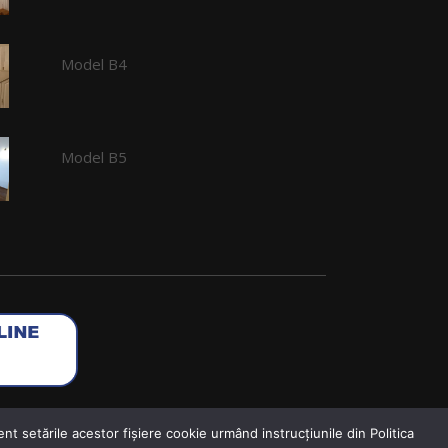
Model B4
Model B5
nt setările acestor fişiere cookie urmând instrucțiunile din Politica