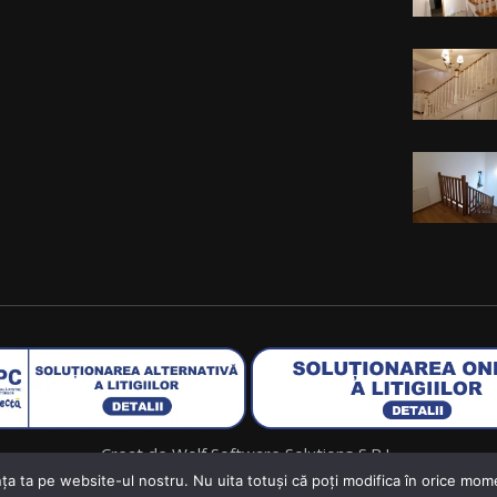
Creat de
Wolf Software Solutions S.R.L.
nța ta pe website-ul nostru. Nu uita totuși că poți modifica în orice mome