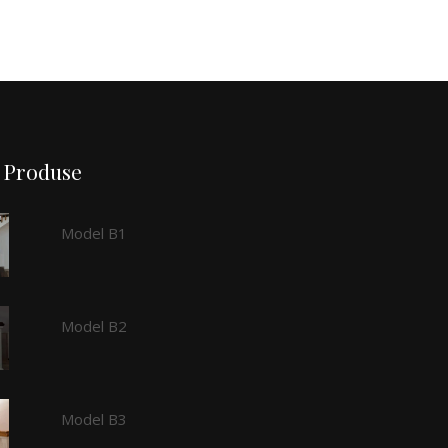
Produse
Model B1
Model B2
Model B3