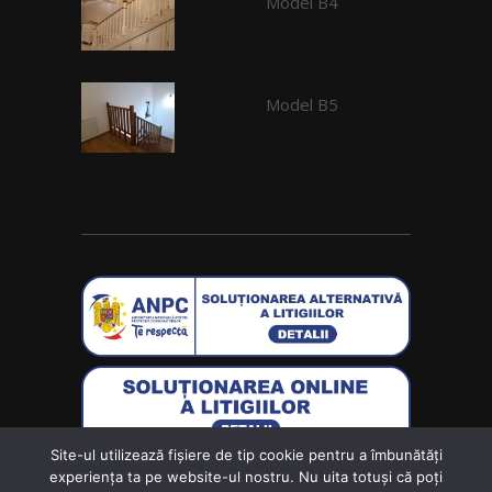
Model B4
Model B5
Site-ul utilizează fişiere de tip cookie pentru a îmbunătăți
Creat de
Wolf Software Solutions S.R.L.
experiența ta pe website-ul nostru. Nu uita totuși că poți