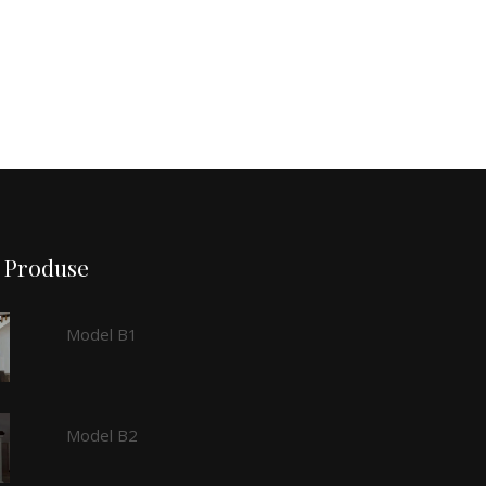
Produse
Model B1
Model B2