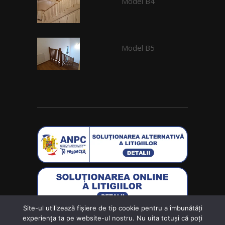
Model B4
Model B5
Site-ul utilizează fişiere de tip cookie pentru a îmbunătăți
Creat de
Wolf Software Solutions S.R.L.
experiența ta pe website-ul nostru. Nu uita totuși că poți