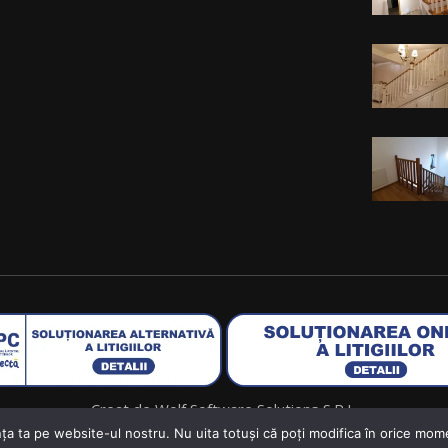
Creat de
Wolf Software Solutions S.R.L.
nța ta pe website-ul nostru. Nu uita totuși că poți modifica în orice mome