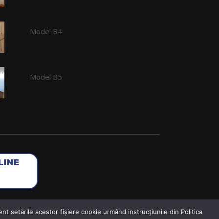
Model B4
Model B5
nt setările acestor fişiere cookie urmând instrucțiunile din Politica