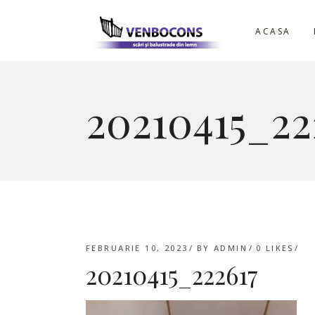
ACASA
20210415_22
FEBRUARIE 10, 2023
BY
ADMIN
0
LIKES
20210415_222617